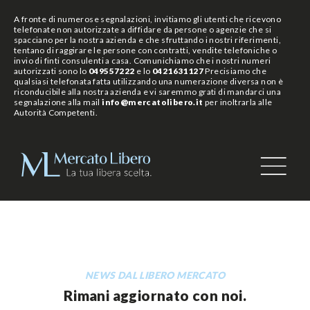
A fronte di numerose segnalazioni, invitiamo gli utenti che ricevono
telefonate non autorizzate a diffidare da persone o agenzie che si
spacciano per la nostra azienda e che sfruttando i nostri riferimenti,
tentano di raggirare le persone con contratti, vendite telefoniche o
invio di finti consulenti a casa. Comunichiamo che i nostri numeri
autorizzati sono lo
049557222
e lo
0421631127
Precisiamo che
qualsiasi telefonata fatta utilizzando una numerazione diversa non è
riconducibile alla nostra azienda e vi saremmo grati di mandarci una
segnalazione alla mail
info@mercatolibero.it
per inoltrarla alle
Autorità Competenti.
NEWS DAL LIBERO MERCATO
Rimani aggiornato con noi.