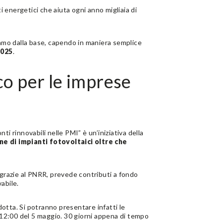
i energetici che aiuta ogni anno migliaia di
iamo dalla base, capendo in maniera semplice
2025
.
co per le imprese
i rinnovabili nelle PMI” è un’iniziativa della
one di impianti fotovoltaici oltre che
grazie al PNRR, prevede contributi a fondo
abile.
otta. Si potranno presentare infatti le
e 12:00 del 5 maggio. 30 giorni appena di tempo