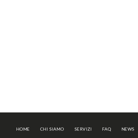
IMPRESE VE
GUIDA COMP
INCENTIVI
Home
»
News
» Bando fotovoltaico imprese Veneto 202