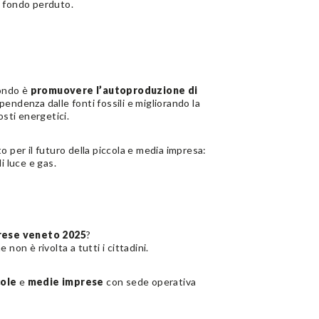
a fondo perduto.
fondo è
promuovere l’autoproduzione di
ipendenza dalle fonti fossili e migliorando la
osti energetici.
 per il futuro della piccola e media impresa:
i luce e gas.
prese veneto 2025
?
non è rivolta a tutti i cittadini.
cole
e
medie imprese
con sede operativa