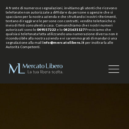
A fronte di numerose segnalazioni, invitiamo gli utenti che ricevono
telefonate non autorizzate a diffidare da persone o agenzie che si
spacciano per la nostra azienda e che sfruttando i nostri riferimenti,
tentano di raggirare le persone con contratti, vendite telefoniche o
invio di finti consulenti a casa. Comunichiamo che i nostri numeri
autorizzati sono lo
049557222
e lo
0421631127
Precisiamo che
qualsiasi telefonata fatta utilizzando una numerazione diversa non è
riconducibile alla nostra azienda e vi saremmo grati di mandarci una
segnalazione alla mail
info@mercatolibero.it
per inoltrarla alle
Autorità Competenti.