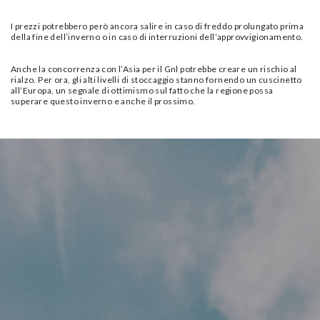
I prezzi potrebbero però ancora salire in caso di freddo prolungato prima
della fine dell’inverno o in caso di interruzioni dell’approvvigionamento.
Anche la concorrenza con l’Asia per il Gnl potrebbe creare un rischio al
rialzo. Per ora, gli alti livelli di stoccaggio stanno fornendo un cuscinetto
all’Europa, un segnale di ottimismo sul fatto che la regione possa
superare questo inverno e anche il prossimo.