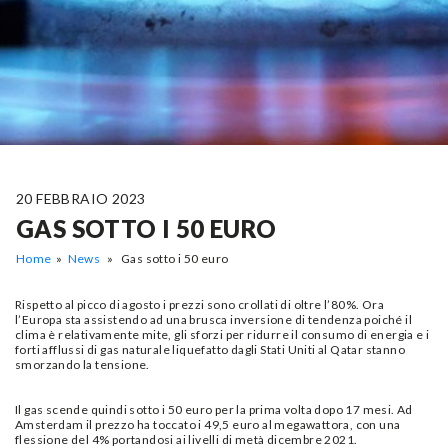
20 FEBBRAIO 2023
GAS SOTTO I 50 EURO
Home
»
News
» Gas sotto i 50 euro
Rispetto al picco di agosto i prezzi sono crollati di oltre l’80%. Ora
l’Europa sta assistendo ad una brusca inversione di tendenza poiché il
clima è relativamente mite, gli sforzi per ridurre il consumo di energia e i
forti afflussi di gas naturale liquefatto dagli Stati Uniti al Qatar stanno
smorzando la tensione.
Il gas scende quindi sotto i 50 euro per la prima volta dopo 17 mesi. Ad
Amsterdam il prezzo ha toccato i 49,5 euro al megawattora, con una
flessione del 4% portandosi ai livelli di metà dicembre 2021.